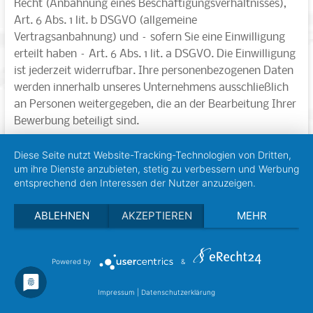
Recht (Anbahnung eines Beschäftigungsverhältnisses),
Art. 6 Abs. 1 lit. b DSGVO (allgemeine
Vertragsanbahnung) und – sofern Sie eine Einwilligung
erteilt haben – Art. 6 Abs. 1 lit. a DSGVO. Die Einwilligung
ist jederzeit widerrufbar. Ihre personenbezogenen Daten
werden innerhalb unseres Unternehmens ausschließlich
an Personen weitergegeben, die an der Bearbeitung Ihrer
Bewerbung beteiligt sind.
Sofern die Bewerbung erfolgreich ist, werden die von
Diese Seite nutzt Website-Tracking-Technologien von Dritten,
Ihnen eingereichten Daten auf Grundlage von § 26 BDSG
um ihre Dienste anzubieten, stetig zu verbessern und Werbung
und Art. 6 Abs. 1 lit. b DSGVO zum Zwecke der
entsprechend den Interessen der Nutzer anzuzeigen.
Durchführung des Beschäftigungsverhältnisses in
ABLEHNEN
AKZEPTIEREN
MEHR
unseren Datenverarbeitungssystemen gespeichert.
Aufbewahrungsdauer der Daten
Powered by
&
Sofern wir Ihnen kein Stellenangebot machen können,
Sie ein Stellenangebot ablehnen oder Ihre Bewerbung
Impressum
|
Datenschutzerklärung
zurückziehen, behalten wir uns das Recht vor, die von