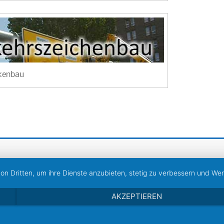
kenbau
von Dritten, um ihre Dienste anzubieten, stetig zu verbessern und W
AKZEPTIEREN