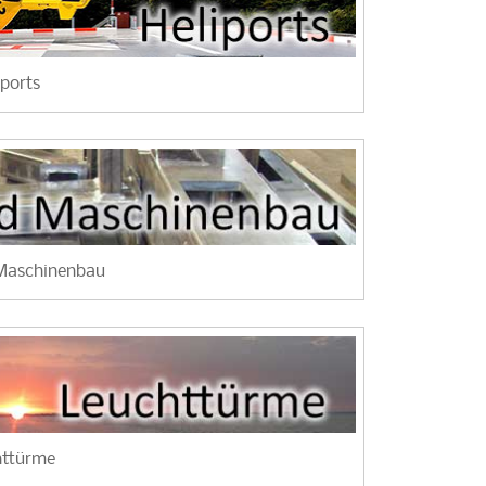
iports
 Maschinenbau
httürme