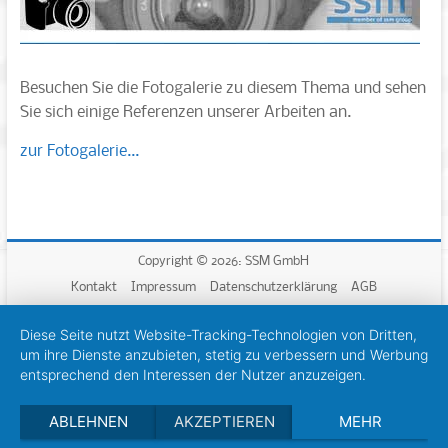
Besuchen Sie die Fotogalerie zu diesem Thema und sehen
Sie sich einige Referenzen unserer Arbeiten an.
zur Fotogalerie...
Copyright © 2026: SSM GmbH
Kontakt
Impressum
Datenschutzerklärung
AGB
Diese Seite nutzt Website-Tracking-Technologien von Dritten,
um ihre Dienste anzubieten, stetig zu verbessern und Werbung
entsprechend den Interessen der Nutzer anzuzeigen.
ABLEHNEN
AKZEPTIEREN
MEHR