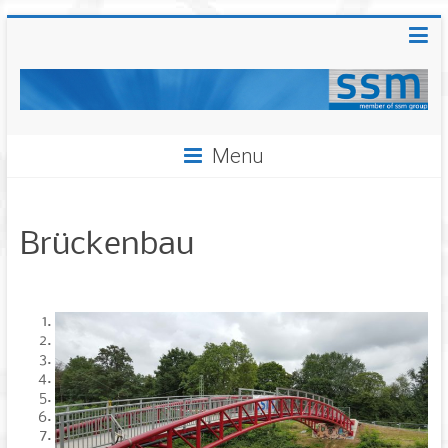
Menu
Brückenbau
1
2
3
4
5
6
7